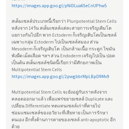
https://images.app.goo.gl/pNiDLua6SeCnUPhw5
สเต็มเซลล์ประเภทนี้เรียกว่า Pluripotential Stem Cells
หลังจาก 14วัน สเต็มเซลล์แต่ละสายการเจริญเติมโต
แยกวงกันไปอีก พวก Ectoderm ก็เจริญเติบโตเป็นเซลล์
เฉพาะกลุ่ม Ectoderm ไปเป็นเซลล์สมอง ส่วน
Mesoderm ก็เจริญเติบโต เป็นกล้ามเนื้อ กระดูก ไขมัน
พังผืด เม็ดเลือด ฯลฯ ส่วน Endoderm เจริญไปเป็น ปอด
เป็นต้น สเต็มเซลล์ชนิดนี้เรียกว่ามีศักยภาพเป็น
Multipotential Stem Cells
https://images.app.goo.gl/2pwgbbrMpLBpD9Mv9
Multipotential Stem Cells จะยังอยู่กับเราหลังจาก
คลอดออกมาแล้ว เพื่อแพร่ขยายเซลล์ Duplicate และ
เปลี่ยน Differentiate ทดแทนเซลล์เก่าที่ตายไป
ซ่อมแซมเซลล์ของอวัยวะที่เสียหาย เป็นการรักษา
ตนเอง อีกทั้งต้านการตายของเซลล์ anti-apoptotic อีก
ด้วย