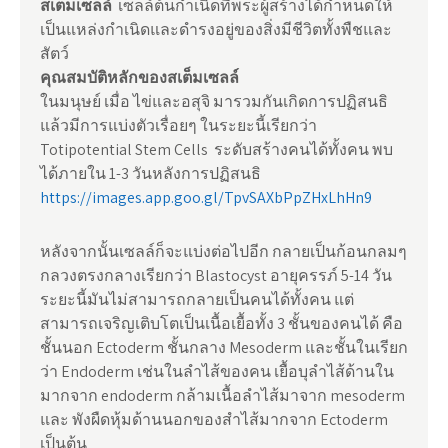
สเต็มเซลล์
เซลล์ต้นกำเนิดที่พระผู้สร้างได้กำหนดให้
เป็นแหล่งกำเนิดและดำรงอยู่ของสิ่งมีชีวิตทั้งพืชและ
สัตว์
คุณสมบัติหลักของสเต็มเซลล์
ในมนุษย์ เมื่อ ไข่และอสุจิ มารวมกันเกิดการปฏิสนธิ
แล้วมีการแบ่งตัวเรื่อยๆ ในระยะนี้เรียกว่า
Totipotential Stem Cells ระดับสร้างคนได้ทั้งคน พบ
ได้ภายใน 1-3 วันหลังการปฏิสนธิ
https://images.app.goo.gl/TpvSAXbPpZHxLhHn9
หลังจากนั้นเซลล์ก็จะแบ่งต่อไปอีก กลายเป็นก้อนกลมๆ
กลวงตรงกลางเรียกว่า Blastocyst อายุครรภ์ 5-14 วัน
ระยะนี้มันไม่สามารถกลายเป็นคนได้ทั้งคน แต่
สามารถเจริญเติบโตเป็นเนื้อเยื้อทั้ง 3 ชั้นของคนได้ คือ
ชั้นนอก Ectoderm ชั้นกลาง Mesoderm และชั้นในเรียก
ว่า Endoderm เช่นในลำไส้ของคน เยื้อบุลำไส้ด้านใน
มากจาก endoderm กล้ามเนื้อลำไส้มาจาก mesoderm
และ พังผืดหุ้มด้านนอกของสำไส้มากจาก Ectoderm
เป็นต้น