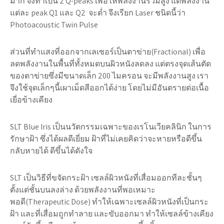
มาก จึงทำเป็น 2 Q-peaks เพื่อให้พลังงานรวมสูง แต่พลังงาน
แต่ละ peak Q1 และ Q2 จะต่ำ จึงเรียก Laser ชนิดนี้ว่า
Photoacoustic Twin Pulse
ส่วนที่ทำแสงที่ออกจากเลเซอร์เป็นตาข่าย(Fractional) เพื่อ
ลดพลังงานในพื้นที่ทั้งหมดบนผิวหนังลดลง แต่ตรงจุดเส้นตัด
ของตาข่ายซึ่งมีขนาดเล็ก 200 ไมครอน จะมีพลังงานสูง เรา
จึงใช้จุดเล็กๆนี้เผาเม็ดสีออกได้ง่าย โดยไม่มีอันตรายต่อเนื้อ
เยี่อข้างเคียง
SLT Blue Iris เป็นนวัตกรรมเฉพาะของเรโนเวียคลินิก ในการ
รักษาฝ้า ซึ่งได้ผลดีเยี่ยม ฝ้าที่ไม่เคยคิดว่าจะหายหรือดีขึ้น
กลับหายได้ ดีขึ้นได้ดังใจ
SLT เป็นวิธีที่ขจัดกระฝ้า เซลล์ผิวหนังที่เสื่อมออกทีละชั้นๆ
ตั้งแต่ชั้นบนลงล่าง ด้วยพลังงานที่พอเหมาะ
พอดี(Therapeutic Dose) ทำให้เฉพาะเซลล์ผิวหนังที่เป็นกระ
ฝ้า และที่เสื่อมถูกทำลาย และขับออกมา ทำให้เซลล์ข้างเคียง