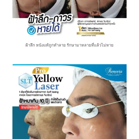
ฝ้าลึก หนังแท้ถูกทำลาย รักษามาหลายที่แล้วไม่หาย