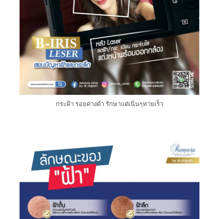
กระฝ้า รอยด่างดำ รักษาแต่เนิ่นๆหายเร็ว