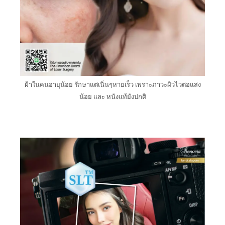
ฝ้าในคนอายุน้อย รักษาแต่เนิ่นๆหายเร็ว เพราะภาวะผิวไวต่อแสง
น้อย และ หนังแท้ยังปกติ