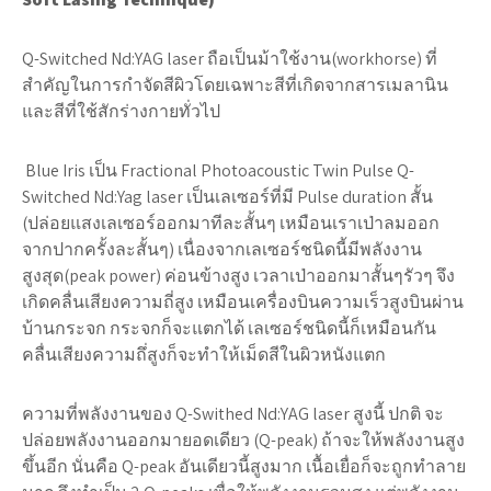
Q-Switched Nd:YAG laser ถือเป็นม้าใช้งาน(workhorse) ที่
สำคัญในการกำจัดสีผิวโดยเฉพาะสีที่เกิดจากสารเมลานิน
และสีที่ใช้สักร่างกายทั่วไป
Blue Iris เป็น Fractional Photoacoustic Twin Pulse Q-
Switched Nd:Yag laser เป็นเลเซอร์ที่มี Pulse duration สั้น
(ปล่อยแสงเลเซอร์ออกมาทีละสั้นๆ เหมือนเราเป่าลมออก
จากปากครั้งละสั้นๆ) เนื่องจากเลเซอร์ชนิดนี้มีพลังงาน
สูงสุด(peak power) ค่อนข้างสูง เวลาเป่าออกมาสั้นๆรัวๆ จึง
เกิดคลื่นเสียงความถี่สูง เหมือนเครื่องบินความเร็วสูงบินผ่าน
บ้านกระจก กระจกก็จะแตกได้ เลเซอร์ชนิดนี้ก็เหมือนกัน
คลื่นเสียงความถึ่สูงก็จะทำให้เม็ดสีในผิวหนังแตก
ความที่พลังงานของ Q-Swithed Nd:YAG laser สูงนี้ ปกติ จะ
ปล่อยพลังงานออกมายอดเดียว (Q-peak) ถ้าจะให้พลังงานสูง
ขึ้นอีก นั่นคือ Q-peak อันเดียวนี้สูงมาก เนื้อเยื่อก็จะถูกทำลาย