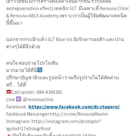
เยาว์วัยขึ้น มีการสร้างคอลลาเจนมากขึ้น ริ้วรอยลด
ลง(rejuvenation effect) เทคนิก SLT มีเฉพาะที่ Renovia Clinic
& Renovia-ABLS Academy เพราะเราเป็นผู้วิจัยพัฒนาเทคนิค
นี้ขึ้นมา
นอกจากกระฝ้าแล้ว SLT Blue Iris ยังรักษารอยสัก และปาน
ต่างๆได้ดีอีกด้วย
สนใจ สอบถามโปรโมชั่น
มากมาย ได้ที่นี่
ปรึกษาปัญหาผิวและรูปหน้า รวมถึงรูปร่างไม่ได้สัดส่วน
ฟรี…ได้ที่
Call center : 084-4390391
Line
️: @renoviaclinic
Facebook :
https://www.facebook.com/dr.staporn/
Fackbook Messenger:http://m.me/RenoviaMaster
Instragram: https://instagram.com/dr.stapor?
igshid=17e5skqjr9vzd
เปิดให้บริกาทุกวันตั้งแต่เวลา09:00-18:00น.