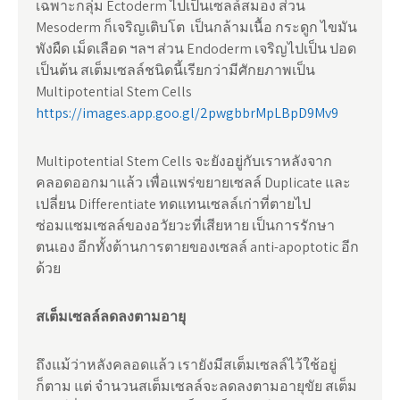
เฉพาะกลุ่ม Ectoderm ไปเป็นเซลล์สมอง ส่วน
Mesoderm ก็เจริญเติบโต เป็นกล้ามเนื้อ กระดูก ไขมัน
พังผืด เม็ดเลือด ฯลฯ ส่วน Endoderm เจริญไปเป็น ปอด
เป็นต้น สเต็มเซลล์ชนิดนี้เรียกว่ามีศักยภาพเป็น
Multipotential Stem Cells
https://images.app.goo.gl/2pwgbbrMpLBpD9Mv9
Multipotential Stem Cells จะยังอยู่กับเราหลังจาก
คลอดออกมาแล้ว เพื่อแพร่ขยายเซลล์ Duplicate และ
เปลี่ยน Differentiate ทดแทนเซลล์เก่าที่ตายไป
ซ่อมแซมเซลล์ของอวัยวะที่เสียหาย เป็นการรักษา
ตนเอง อีกทั้งต้านการตายของเซลล์ anti-apoptotic อีก
ด้วย
สเต็มเซลล์ลดลงตามอายุ
ถึงแม้ว่าหลังคลอดแล้ว เรายังมีสเต็มเซลล์ไว้ใช้อยู่
ก็ตาม แต่ จำนวนสเต็มเซลล์จะลดลงตามอายุขัย สเต็ม