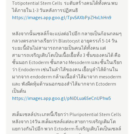
Totipotential Stem Cells ระดับสร้างคนได้ทั้งคน พบ
ได้ภายใน 1-3 วันหลังการปฏิสนธิ
https://images.app.goo.gl/TpvSAXbPpZHxLhHn9
หลังจากนั้นเซลล์ก็จะแบ่งต่อไปอีก กลายเป็นก้อนกลมๆ
กลวงตรงกลางเรียกว่า Blastocyst อายุครรภ์ 5-14 วัน
ระยะนี้มันไม่สามารถกลายเป็นคนได้ทั้งคน แต่
สามารถเจริญเติบโตเป็นเนื้อเยื้อทั้ง 3 ชั้นของคนได้ คือ
ชั้นนอก Ectoderm ชั้นกลาง Mesoderm และชั้นในเรียก
ว่า Endoderm เช่นในลำไส้ของคน เยื้อบุลำไส้ด้านใน
มากจาก endoderm กล้ามเนื้อลำไส้มาจาก mesoderm
และ พังผืดหุ้มด้านนอกของสำไส้มากจาก Ectoderm
เป็นต้น
https://images.app.goo.gl/pNiDLua6SeCnUPhw5
สเต็มเซลล์ประเภทนี้เรียกว่า Pluripotential Stem Cells
หลังจาก 14วัน สเต็มเซลล์แต่ละสายการเจริญเติมโต
แยกวงกันไปอีก พวก Ectoderm ก็เจริญเติบโตเป็นเซลล์