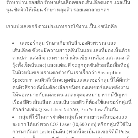
รักษาปาน รอยสัก รักษาเส้นเลือดขอดเส้นเลือดแตก แผลเป็น
นูน ขัดผิวให้เนียน รักษา หลุมสิว รอยแตกลาย ฯลฯ
เราแบ่งเลเซอร์ ตามประเภทการใช้งาน เป็น 3 ชนิดคือ
เลเซอร์กลุ่ม รักษาเกี่ยวกับสี ของผิวพรรณ และ
เส้นเลือด ซึ่งจะมีความยาวคลื่นในแถบแสงที่มองเห็นด้วย
ตาเปล่า แสงสี ม่วง คราม น้ำเงิน เขียว เหลือง แสด แดง (สี
รุ้งทั้งเจ็ดนั่นเอง) แสงแต่ละสี จะถูกดูดซับด้วยเนื้อเยื้อที่อยู่
ในผิวหนังของเราแตกต่างกัน เราเรีียกว่า Absorption
Spectrum คนผิวสีเข้มจะดูดซับแสงเลเซอร์กลุ่มนี้ได้ดีกว่า
คนผิวสีจาง ดังนั้นต้องเลือกชนิดของเลเซอร์และพลังงาน
ให้พอเหมาะกับแต่ละคน แต่ละจุดมุ่งหมาย หากมีปัญหา
เรื่อง สีผิว เส้นเลือด แผลเป้น รอยสิว ก็ต้องใช้เลเซอร์กลุ่มนี้
ตัวอย่างเช่น Q-Switched Nd:YAG, Pro Yellow เป็นตัน
กลุ่มที่ใช้ในการผ่าตัด กลุ่มนี้ ความยาวคลื่นของแสง
จะยาว ได้แก่ พวก CO2 Laser (10,600 nm) หรือกลุ่มที่ใช้ใน
การผ่าตัดตา Lasix เป้นต้น ( พวกนี้จะเป็น เลเซอร์ที่มี Pulse