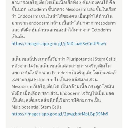
สามารถเจริญเติบโตเป็นเนื้อเยื้อทั้ง 3 ชั้นของคนได้ คือ
ชั้นนอก Ectoderm ชั้นกลาง Mesoderm และชั้นในเรียก
ว่า Endoderm เช่นในลำไส้ของคน เยื้อบุลำไส้ด้านใน
มากจาก endoderm กล้ามเนื้อลำไส้มาจาก mesoderm
และ พังผืดหุ้มด้านนอกของสำไส้มากจาก Ectoderm
เป็นต้น
https://images.app.goo.gl/pNiDLua6SeCnUPhw5
สเต็มเซลล์ประเภทนี้เรียกว่า Pluripotential Stem Cells
หลังจาก 14วัน สเต็มเซลล์แต่ละสายการเจริญเติมโต
แยกวงกันไปอีก พวก Ectoderm ก็เจริญเติบโตเป็นเซลล์
เฉพาะกลุ่ม Ectoderm ไปเป็นเซลล์สมอง ส่วน
Mesoderm ก็เจริญเติบโต เป็นกล้ามเนื้อ กระดูก ไขมัน
พังผืด เม็ดเลือด ฯลฯ ส่วน Endoderm เจริญไปเป็น ปอด
เป็นต้น สเต็มเซลล์ชนิดนี้เรียกว่ามีศักยภาพเป็น
Multipotential Stem Cells
https://images.app.goo.gl/2pwgbbrMpLBpD9Mv9