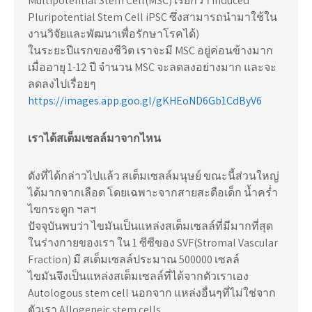
Multipotential Stem Cell(MSC) เรียกว่า Induced
Pluripotential Stem Cell iPSC ซึ่งสามารถนำมาใช้ใน
งานวิจัยและพัฒนาเพื่อรักษาโรคได้)
ในระยะปีแรกของชีวิต เราจะมี MSC อยู่ค่อนข้างมาก
เมื่ออายุ 1-12 ปี จำนวน MSC จะลดลงอย่างมาก และจะ
ลดลงไปเรื่อยๆ
https://images.app.goo.gl/gKHEoND6Gb1CdByV6
เราได้สเต็มเซลล์มาจากไหน
ดังที่ได้กล่าวไปแล้ว สเต็มเซลล์มนุษย์ ขณะนี้ส่วนใหญ่
ได้มากจากเลือด โดยเฉพาะจากสายสะดือเด็ก น้ำคร่ำ
ไขกระดูก ฯลฯ
ปัจจุบันพบว่า ไขมันเป็นแหล่งสเต็มเซลล์ที่มีมากที่สุด
ในร่างกายของเรา ใน 1 ซีซีของ SVF(Stromal Vascular
Fraction) มี สเต็มเซลล์ประมาณ 500000 เซลล์
ไขมันจึงเป็นแหล่งสเต็มเซลล์ที่ได้จากตัวเราเอง
Autologous stem cell นอกจาก แหล่งอื่นๆที่ไม่ใช่จาก
ตัวเรา Allogeneic stem cells