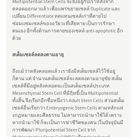
Multipotential Stem Cells จะยังอยู่กับเราหลังจาก
คลอดออกมาแล้ว เพื่อแพร่ขยายเซลล์ Duplicate และ
เปลี่ยน Differentiate ทดแทนเซลล์เก่าที่ตายไป
ซ่อมแซมเซลล์ของอวัยวะที่เสียหาย เป็นการรักษา
ตนเอง อีกทั้งต้านการตายของเซลล์ anti-apoptotic อีก
ด้วย
สเต็มเซลล์ลดลงตามอายุ
ถึงแม้ว่าหลังคลอดแล้ว เรายังมีสเต็มเซลล์ไว้ใช้อยู่
ก็ตาม แต่ จำนวนสเต็มเซลล์จะลดลงตามอายุขัย สเต็ม
เซลล์ที่มีอยู่หลังคลอดจะเป็นสเต็มเซลล์ประเภท
Mesenchymal Stem Cell ที่มีฤิทธิ์เป็น Multipotential
ทั้งสิ้น จึงเรียกอีกชื่อหนึ่งว่า Adult Stem Cells ส่วนสเต็ม
เซลล์อื่นเรียกว่า Embryogenic Stem Cells ตามหลักแห่
งกฏหมายและศีลธรรม ไม่สามารถนำมาใช้ได้ เพราะ
หากนำมาใช้ ก็จะเป็นการฆ่าชีวิตของคน (ในปัจจุบันมี
การพัฒนา Pluripotential Stem Cell จาก