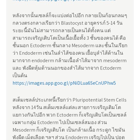
หลังจากนั้นเซลล์ก็จะแบ่งต่อไปอีก กลายเป็นก้อนกลมๆ
กลวงตรงกลางเรียกว่า Blastocyst อายุครรภ์ 5-14 วัน
ระยะนี้มันไม่สามารถกลายเป็นคนได้ทั้งคน แต่
สามารถเจริญเติบโตเป็นเนื้อเยื้อทั้ง 3 ชั้นของคนได้ คือ
ชั้นนอก Ectoderm ชั้นกลาง Mesoderm และชั้นในเรียก
ว่า Endoderm เช่นในลำไส้ของคน เยื้อบุลำไส้ด้านใน
มากจาก endoderm กล้ามเนื้อลำไส้มาจาก mesoderm
และ พังผืดหุ้มด้านนอกของสำไส้มากจาก Ectoderm
เป็นต้น
https://images.app.goo.gl/pNiDLua6SeCnUPhw5
สเต็มเซลล์ประเภทนี้เรียกว่า Pluripotential Stem Cells
หลังจาก 14วัน สเต็มเซลล์แต่ละสายการเจริญเติมโต
แยกวงกันไปอีก พวก Ectoderm ก็เจริญเติบโตเป็นเซลล์
เฉพาะกลุ่ม Ectoderm ไปเป็นเซลล์สมอง ส่วน
Mesoderm ก็เจริญเติบโต เป็นกล้ามเนื้อ กระดูก ไขมัน
พังผืด เม็ดเลือด ฯลฯ ส่วน Endoderm เจริญไปเป็น ปอด