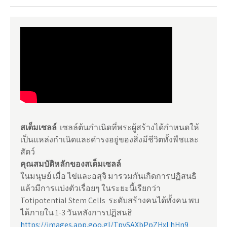
สเต็มเซลล์
เซลล์ต้นกำเนิดที่พระผู้สร้างได้กำหนดให้
เป็นแหล่งกำเนิดและดำรงอยู่ของสิ่งมีชีวิตทั้งพืชและ
สัตว์
คุณสมบัติหลักของสเต็มเซลล์
ในมนุษย์ เมื่อ ไข่และอสุจิ มารวมกันเกิดการปฏิสนธิ
แล้วมีการแบ่งตัวเรื่อยๆ ในระยะนี้เรียกว่า
Totipotential Stem Cells ระดับสร้างคนได้ทั้งคน พบ
ได้ภายใน 1-3 วันหลังการปฏิสนธิ
https://images.app.goo.gl/TpvSAXbPpZHxLhHn9