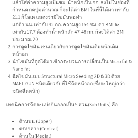
แล้วใส่ค่าความสูงเป็นซม. น้ำหนักเป็น กก. ลงไปในช่องที่
กำหนด กดปุ่มคำนวณ ก็จะได้ค่า BMI ในที่นี้ได้มา เท่ากับ
21.1 ก็โอเค แสดงว่ามีไขมันพอทำ
แต่ถ้า นน. เท่ากับ 42 กก. ความสูง 154 ซม. ค่า BMI จะ
เท่ากับ 17.7 ต้องทำน้ำหนักสัก 47-48 กก. ก็จะได้ค่า BMI
ประมาณ 20
การดูดไขมัน เช่นเดียวกับการดูดไขมันเติมหน้าเติม
หน้าอก
นำไขมันที่ดูดได้มาเข้ากระบวนการเปลี่ยนเป็น Micro fat &
Nano fat
ฉีดไขมันแบบ Structural Micro Seeding 2D & 3D ด้วย
MAFT GUN ชนิดเดียวกับที่ใช้ฉีดหน้าอก(ซึ่งจะใหญ่กว่า
ชนิดฉีดหน้า)
เทคนิคการฉีดจะแบ่งก้นออกเป็น 5 ส่วน(Sub Units) คือ
ด้านบน (Upper)
ตรงกลาง (Central)
ด้านใน(Medial)