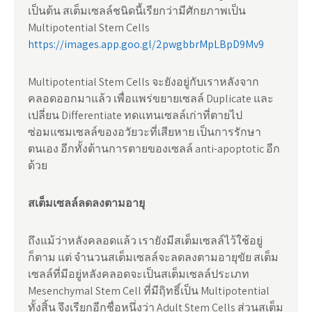
เป็นต้น สเต็มเซลล์ชนิดนี้เรียกว่ามีศักยภาพเป็น
Multipotential Stem Cells
https://images.app.goo.gl/2pwgbbrMpLBpD9Mv9
Multipotential Stem Cells จะยังอยู่กับเราหลังจาก
คลอดออกมาแล้ว เพื่อแพร่ขยายเซลล์ Duplicate และ
เปลี่ยน Differentiate ทดแทนเซลล์เก่าที่ตายไป
ซ่อมแซมเซลล์ของอวัยวะที่เสียหาย เป็นการรักษา
ตนเอง อีกทั้งต้านการตายของเซลล์ anti-apoptotic อีก
ด้วย
สเต็มเซลล์ลดลงตามอายุ
ถึงแม้ว่าหลังคลอดแล้ว เรายังมีสเต็มเซลล์ไว้ใช้อยู่
ก็ตาม แต่ จำนวนสเต็มเซลล์จะลดลงตามอายุขัย สเต็ม
เซลล์ที่มีอยู่หลังคลอดจะเป็นสเต็มเซลล์ประเภท
Mesenchymal Stem Cell ที่มีฤิทธิ์เป็น Multipotential
ทั้งสิ้น จึงเรียกอีกชื่อหนึ่งว่า Adult Stem Cells ส่วนสเต็ม