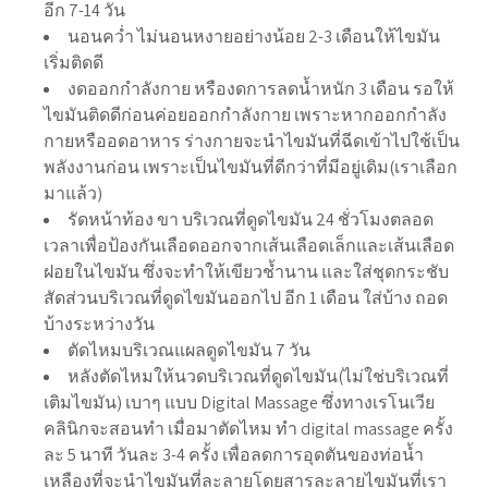
อีก 7-14 วัน
นอนคว่ำ ไม่นอนหงายอย่างน้อย 2-3 เดือนให้ไขมัน
เริ่มติดดี
งดออกกำลังกาย หรืองดการลดน้ำหนัก 3 เดือน รอให้
ไขมันติดดีก่อนค่อยออกกำลังกาย เพราะหากออกกำลัง
กายหรืออดอาหาร ร่างกายจะนำไขมันที่ฉีดเข้าไปใช้เป็น
พลังงานก่อน เพราะเป็นไขมันที่ดีกว่าที่มีอยู่เดิม(เราเลือก
มาแล้ว)
รัดหน้าท้อง ขา บริเวณที่ดูดไขมัน 24 ชั่วโมงตลอด
เวลาเพื่อป้องกันเลือดออกจากเส้นเลือดเล็กและเส้นเลือด
ฝอยในไขมัน ซึ่งจะทำให้เขียวช้ำนาน และใส่ชุดกระชับ
สัดส่วนบริเวณที่ดูดไขมันออกไป อีก 1 เดือน ใส่บ้าง ถอด
บ้างระหว่างวัน
ตัดไหมบริเวณแผลดูดไขมัน 7 วัน
หลังตัดไหมให้นวดบริเวณที่ดูดไขมัน(ไม่ใช่บริเวณที่
เติมไขมัน) เบาๆ แบบ Digital Massage ซึ่งทางเรโนเวีย
คลินิกจะสอนทำ เมื่อมาตัดไหม ทำ digital massage ครั้ง
ละ 5 นาที วันละ 3-4 ครั้ง เพื่อลดการอุดตันของท่อน้ำ
เหลืองที่จะนำไขมันที่ละลายโดยสารละลายไขมันที่เรา