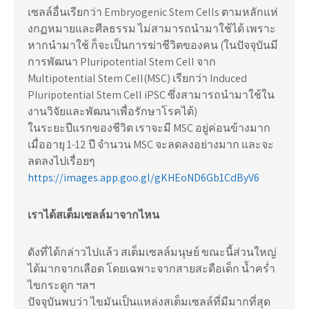
เซลล์อื่นเรียกว่า Embryogenic Stem Cells ตามหลักแห่
งกฏหมายและศีลธรรม ไม่สามารถนำมาใช้ได้ เพราะ
หากนำมาใช้ ก็จะเป็นการฆ่าชีวิตของคน (ในปัจจุบันมี
การพัฒนา Pluripotential Stem Cell จาก
Multipotential Stem Cell(MSC) เรียกว่า Induced
Pluripotential Stem Cell iPSC ซึ่งสามารถนำมาใช้ใน
งานวิจัยและพัฒนาเพื่อรักษาโรคได้)
ในระยะปีแรกของชีวิต เราจะมี MSC อยู่ค่อนข้างมาก
เมื่ออายุ 1-12 ปี จำนวน MSC จะลดลงอย่างมาก และจะ
ลดลงไปเรื่อยๆ
https://images.app.goo.gl/gKHEoND6Gb1CdByV6
เราได้สเต็มเซลล์มาจากไหน
ดังที่ได้กล่าวไปแล้ว สเต็มเซลล์มนุษย์ ขณะนี้ส่วนใหญ่
ได้มากจากเลือด โดยเฉพาะจากสายสะดือเด็ก น้ำคร่ำ
ไขกระดูก ฯลฯ
ปัจจุบันพบว่า ไขมันเป็นแหล่งสเต็มเซลล์ที่มีมากที่สุด