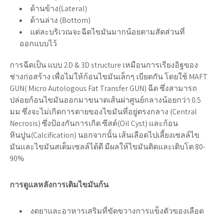
ด้านข้าง(Lateral)
ด้านล่าง (Bottom)
แต่ละบริเวณจะฉีดไขมันมากน้อยตามสัดส่วนที่
ออกแบบไว้
การฉีดเป็น แบบ 2D & 3D structure เหมือนการเรียงอิฐของ
ช่างก่อสร้าง เพื่อไม่ให้ก้อนไขมันเล็กๆ เบียดกัน โดยใช้ MAFT
GUN( Micro Autologous Fat Transfer GUN) ฉีด ซึ่งสามารถ
ปล่อยก้อนไขมันออกมาขนาดเส้นผ่าศูนย์กลางน้อยกว่า 0.5
มม ซึ่งจะไม่เกิดการตายของไขมันที่อยู่ตรงกลาง (Central
Necrosis) ซึ่งป้องกันการเกิด ซีสต์(Oil Cyst) และก้อน
หินปูน(Calcification) นอกจากนั้น เส้นเลือดไปเลี้ยงเซลล์ไข
มันและไขมันสเต็มเซลล์ได้ดี มีผลให้ไขมันติดและเติบโต 80-
90%
การดูแลหลังการเติมไขมันก้น
งดยาและอาหารเสริมที่ขัดขวางการแข็งตัวของเลือด