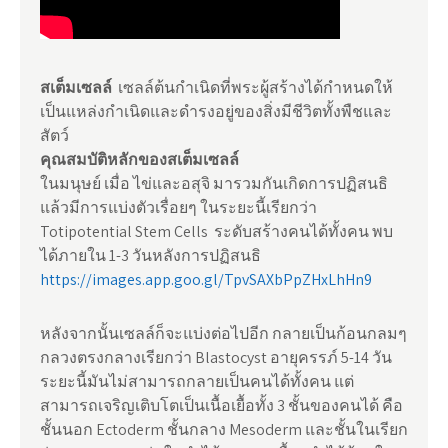
สเต็มเซลล์
เซลล์ต้นกำเนิดที่พระผู้สร้างได้กำหนดให้
เป็นแหล่งกำเนิดและดำรงอยู่ของสิ่งมีชีวิตทั้งพืชและ
สัตว์
คุณสมบัติหลักของสเต็มเซลล์
ในมนุษย์ เมื่อ ไข่และอสุจิ มารวมกันเกิดการปฏิสนธิ
แล้วมีการแบ่งตัวเรื่อยๆ ในระยะนี้เรียกว่า
Totipotential Stem Cells ระดับสร้างคนได้ทั้งคน พบ
ได้ภายใน 1-3 วันหลังการปฏิสนธิ
https://images.app.goo.gl/TpvSAXbPpZHxLhHn9
หลังจากนั้นเซลล์ก็จะแบ่งต่อไปอีก กลายเป็นก้อนกลมๆ
กลวงตรงกลางเรียกว่า Blastocyst อายุครรภ์ 5-14 วัน
ระยะนี้มันไม่สามารถกลายเป็นคนได้ทั้งคน แต่
สามารถเจริญเติบโตเป็นเนื้อเยื้อทั้ง 3 ชั้นของคนได้ คือ
ชั้นนอก Ectoderm ชั้นกลาง Mesoderm และชั้นในเรียก