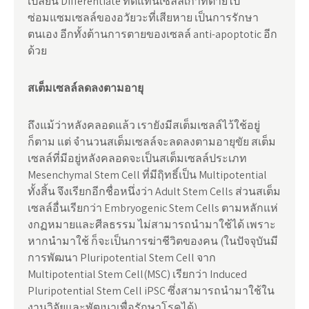
เปลี่ยน Differentiate ทดแทนเซลล์เก่าที่ตายไป
ซ่อมแซมเซลล์ของอวัยวะที่เสียหาย เป็นการรักษา
ตนเอง อีกทั้งต้านการตายของเซลล์ anti-apoptotic อีก
ด้วย
สเต็มเซลล์ลดลงตามอายุ
ถึงแม้ว่าหลังคลอดแล้ว เรายังมีสเต็มเซลล์ไว้ใช้อยู่
ก็ตาม แต่ จำนวนสเต็มเซลล์จะลดลงตามอายุขัย สเต็ม
เซลล์ที่มีอยู่หลังคลอดจะเป็นสเต็มเซลล์ประเภท
Mesenchymal Stem Cell ที่มีฤิทธิ์เป็น Multipotential
ทั้งสิ้น จึงเรียกอีกชื่อหนึ่งว่า Adult Stem Cells ส่วนสเต็ม
เซลล์อื่นเรียกว่า Embryogenic Stem Cells ตามหลักแห่
งกฏหมายและศีลธรรม ไม่สามารถนำมาใช้ได้ เพราะ
หากนำมาใช้ ก็จะเป็นการฆ่าชีวิตของคน (ในปัจจุบันมี
การพัฒนา Pluripotential Stem Cell จาก
Multipotential Stem Cell(MSC) เรียกว่า Induced
Pluripotential Stem Cell iPSC ซึ่งสามารถนำมาใช้ใน
งานวิจัยและพัฒนาเพื่อรักษาโรคได้)