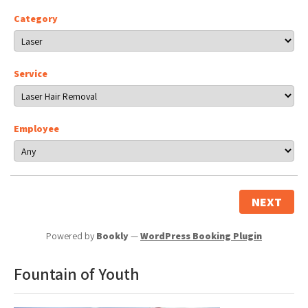
Category
Service
Employee
NEXT
Powered by
Bookly
—
WordPress Booking Plugin
Fountain of Youth