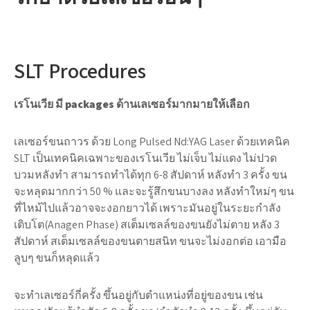
SLT Procedures
เรโนเวีย มี packages ด้านเลเซอร์มากมายให้เลือก
เลเซอร์ขนถาวร ด้วย Long Pulsed Nd:YAG Laser ด้วยเทคนิค
SLT เป็นเทคนิคเฉพาะของเรโนเวีย ไม่เจ็บ ไม่แดง ไม่ปวด
บวมหลังทำ สามารถทำได้ทุก 6-8 สัปดาห์ หลังทำ 3 ครั้ง ขน
จะหลุดมากกว่า 50 % และจะรู้สึกขนบางลง หลังทำใหม่ๆ ขน
ที่ไหม้ไปแล้วอาจจะงอกยาวได้ เพราะมันอยู่ในระยะกำลัง
เติบโต(Anagen Phase) สเต็มเซลล์ของขนยังไม่ตาย หลัง 3
สัปดาห์ สเต็มเซลล์ของขนตายสนิท ขนจะไม่งอกต่อ เอามือ
ลูบๆ ขนก็หลุดแล้ว
จะทำเลเซอร์กี่ครั้ง ขึ้นอยู่กับตำแหน่งที่อยู่ของขน เช่น