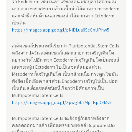
ว่า Endoderm เช่นในลำไส้ของคน เยื้อบุลำไส้ด้านใน
มากจาก endoderm กล้ามเนื้อลำไส้มาจาก mesoderm
และ พังผืดหุ้มด้านนอกของสำไส้มากจาก Ectoderm
เป็นต้น
https://images.app.goo.gl/pNiDLua6SeCnUPhw5
สเต็มเซลล์ประเภทนี้เรียกว่า Pluripotential Stem Cells
หลังจาก 14วัน สเต็มเซลล์แต่ละสายการเจริญเติมโต
แยกวงกันไปอีก พวก Ectoderm ก็เจริญเติบโตเป็นเซลล์
เฉพาะกลุ่ม Ectoderm ไปเป็นเซลล์สมอง ส่วน
Mesoderm ก็เจริญเติบโต เป็นกล้ามเนื้อ กระดูก ไขมัน
พังผืด เม็ดเลือด ฯลฯ ส่วน Endoderm เจริญไปเป็น ปอด
เป็นต้น สเต็มเซลล์ชนิดนี้เรียกว่ามีศักยภาพเป็น
Multipotential Stem Cells
https://images.app.goo.gl/2pwgbbrMpLBpD9Mv9
Multipotential Stem Cells จะยังอยู่กับเราหลังจาก
คลอดออกมาแล้ว เพื่อแพร่ขยายเซลล์ Duplicate และ