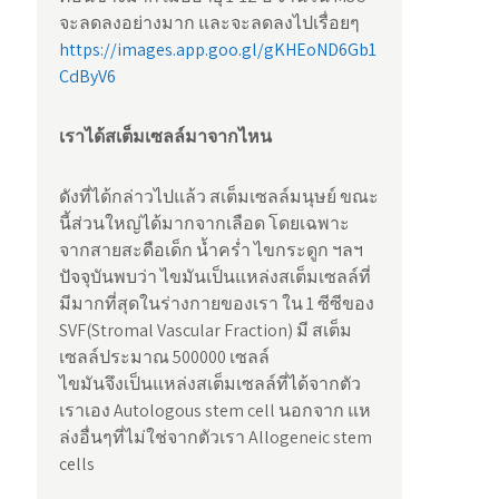
จะลดลงอย่างมาก และจะลดลงไปเรื่อยๆ
https://images.app.goo.gl/gKHEoND6Gb1
CdByV6
เราได้สเต็มเซลล์มาจากไหน
ดังที่ได้กล่าวไปแล้ว สเต็มเซลล์มนุษย์ ขณะ
นี้ส่วนใหญ่ได้มากจากเลือด โดยเฉพาะ
จากสายสะดือเด็ก น้ำคร่ำ ไขกระดูก ฯลฯ
ปัจจุบันพบว่า ไขมันเป็นแหล่งสเต็มเซลล์ที่
มีมากที่สุดในร่างกายของเรา ใน 1 ซีซีของ
SVF(Stromal Vascular Fraction) มี สเต็ม
เซลล์ประมาณ 500000 เซลล์
ไขมันจึงเป็นแหล่งสเต็มเซลล์ที่ได้จากตัว
เราเอง Autologous stem cell นอกจาก แห
ล่งอื่นๆที่ไม่ใช่จากตัวเรา Allogeneic stem
cells