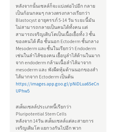
หลังจากนั้นเซลล์ก็จะแบ่งต่อไปอีก กลาย
เป็นก้อนกลมๆ กลวงตรงกลางเรียกว่า
Blastocyst อายุครรภ์ 5-14 วัน ระยะนี้มัน
ไม่สามารถกลายเป็นคนได้ทั้งคน แต่
สามารถเจริญเติบโตเป็นเนื้อเยื้อทั้ง 3 ชั้น
ของคนได้ คือ ชั้นนอก Ectoderm ชั้นกลาง
Mesoderm และชั้นในเรียกว่า Endoderm
เช่นในลำไส้ของคน เยื้อบุลำไส้ด้านในมาก
จาก endoderm กล้ามเนื้อลำไส้มาจาก
mesoderm และ พังผืดหุ้มด้านนอกของสำ
ไส้มากจาก Ectoderm เป็นต้น
https://images.app.goo.gl/pNiDLua6SeCn
UPhw5
สเต็มเซลล์ประเภทนี้เรียกว่า
Pluripotential Stem Cells
หลังจาก 14วัน สเต็มเซลล์แต่ละสายการ
เจริญเติมโต แยกวงกันไปอีก พวก