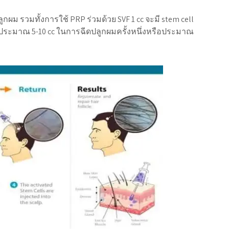
กผม รวมทั้งการใช้ PRP ร่วมด้วย SVF 1 cc จะมี stem cell
ใช้ประมาณ 5-10 cc ในการฉีดปลูกผมครั้งหนึ่งหรือประมาณ