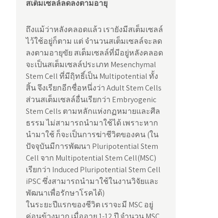
สเต็มเซลล์ลดลงตามอายุ
ถึงแม้ว่าหลังคลอดแล้ว เรายังมีสเต็มเซลล์
ไว้ใช้อยู่ก็ตาม แต่ จำนวนสเต็มเซลล์จะลด
ลงตามอายุขัย สเต็มเซลล์ที่มีอยู่หลังคลอด
จะเป็นสเต็มเซลล์ประเภท Mesenchymal
Stem Cell ที่มีฤิทธิ์เป็น Multipotential ทั้ง
สิ้น จึงเรียกอีกชื่อหนึ่งว่า Adult Stem Cells
ส่วนสเต็มเซลล์อื่นเรียกว่า Embryogenic
Stem Cells ตามหลักแห่งกฏหมายและศีล
ธรรม ไม่สามารถนำมาใช้ได้ เพราะหาก
นำมาใช้ ก็จะเป็นการฆ่าชีวิตของคน (ใน
ปัจจุบันมีการพัฒนา Pluripotential Stem
Cell จาก Multipotential Stem Cell(MSC)
เรียกว่า Induced Pluripotential Stem Cell
iPSC ซึ่งสามารถนำมาใช้ในงานวิจัยและ
พัฒนาเพื่อรักษาโรคได้)
ในระยะปีแรกของชีวิต เราจะมี MSC อยู่
ค่อนข้างมาก เมื่ออายุ 1-12 ปี จำนวน MSC