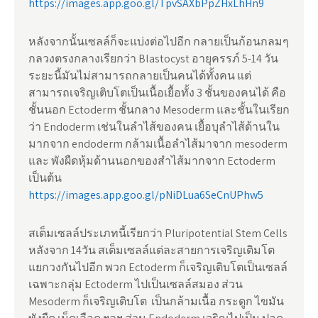
https://images.app.goo.gl/TpvSAXbPpZHxLhHn9
หลังจากนั้นเซลล์ก็จะแบ่งต่อไปอีก กลายเป็นก้อนกลมๆ
กลวงตรงกลางเรียกว่า Blastocyst อายุครรภ์ 5-14 วัน
ระยะนี้มันไม่สามารถกลายเป็นคนได้ทั้งคน แต่
สามารถเจริญเติบโตเป็นเนื้อเยื้อทั้ง 3 ชั้นของคนได้ คือ
ชั้นนอก Ectoderm ชั้นกลาง Mesoderm และชั้นในเรียก
ว่า Endoderm เช่นในลำไส้ของคน เยื้อบุลำไส้ด้านใน
มากจาก endoderm กล้ามเนื้อลำไส้มาจาก mesoderm
และ พังผืดหุ้มด้านนอกของสำไส้มากจาก Ectoderm
เป็นต้น
https://images.app.goo.gl/pNiDLua6SeCnUPhw5
สเต็มเซลล์ประเภทนี้เรียกว่า Pluripotential Stem Cells
หลังจาก 14วัน สเต็มเซลล์แต่ละสายการเจริญเติมโต
แยกวงกันไปอีก พวก Ectoderm ก็เจริญเติบโตเป็นเซลล์
เฉพาะกลุ่ม Ectoderm ไปเป็นเซลล์สมอง ส่วน
Mesoderm ก็เจริญเติบโต เป็นกล้ามเนื้อ กระดูก ไขมัน