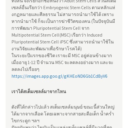
ทั้งสิ้น จึงเรียกอีกชื่อหนึ่งว่า Adult Stem Cells ส่วนสเต็ม
เซลล์อื่นเรียกว่า Embryogenic Stem Cells ตามหลักแห่
งกฏหมายและศีลธรรม ไม่สามารถนำมาใช้ได้ เพราะ
หากนำมาใช้ ก็จะเป็นการฆ่าชีวิตของคน (ในปัจจุบันมี
การพัฒนา Pluripotential Stem Cell จาก
Multipotential Stem Cell(MSC) เรียกว่า Induced
Pluripotential Stem Cell iPSC ซึ่งสามารถนำมาใช้ใน
งานวิจัยและพัฒนาเพื่อรักษาโรคได้)
ในระยะปีแรกของชีวิต เราจะมี MSC อยู่ค่อนข้างมาก
เมื่ออายุ 1-12 ปี จำนวน MSC จะลดลงอย่างมาก และจะ
ลดลงไปเรื่อยๆ
https://images.app.goo.gl/gKHEoND6Gb1CdByV6
เราได้สเต็มเซลล์มาจากไหน
ดังที่ได้กล่าวไปแล้ว สเต็มเซลล์มนุษย์ ขณะนี้ส่วนใหญ่
ได้มากจากเลือด โดยเฉพาะจากสายสะดือเด็ก น้ำคร่ำ
ไขกระดูก ฯลฯ
ปัจจุบันพบว่า ไขมันเป็นแหล่งสเต็มเซลล์ที่มีมากที่สุด