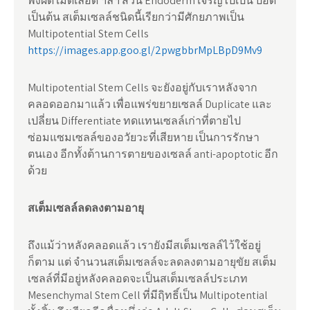
พังผืด เม็ดเลือด ฯลฯ ส่วน Endoderm เจริญไปเป็น ปอด
เป็นต้น สเต็มเซลล์ชนิดนี้เรียกว่ามีศักยภาพเป็น
Multipotential Stem Cells
https://images.app.goo.gl/2pwgbbrMpLBpD9Mv9
Multipotential Stem Cells จะยังอยู่กับเราหลังจาก
คลอดออกมาแล้ว เพื่อแพร่ขยายเซลล์ Duplicate และ
เปลี่ยน Differentiate ทดแทนเซลล์เก่าที่ตายไป
ซ่อมแซมเซลล์ของอวัยวะที่เสียหาย เป็นการรักษา
ตนเอง อีกทั้งต้านการตายของเซลล์ anti-apoptotic อีก
ด้วย
สเต็มเซลล์ลดลงตามอายุ
ถึงแม้ว่าหลังคลอดแล้ว เรายังมีสเต็มเซลล์ไว้ใช้อยู่
ก็ตาม แต่ จำนวนสเต็มเซลล์จะลดลงตามอายุขัย สเต็ม
เซลล์ที่มีอยู่หลังคลอดจะเป็นสเต็มเซลล์ประเภท
Mesenchymal Stem Cell ที่มีฤิทธิ์เป็น Multipotential