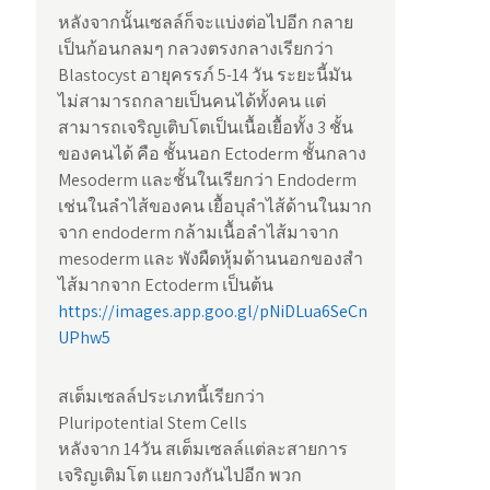
หลังจากนั้นเซลล์ก็จะแบ่งต่อไปอีก กลาย
เป็นก้อนกลมๆ กลวงตรงกลางเรียกว่า
Blastocyst อายุครรภ์ 5-14 วัน ระยะนี้มัน
ไม่สามารถกลายเป็นคนได้ทั้งคน แต่
สามารถเจริญเติบโตเป็นเนื้อเยื้อทั้ง 3 ชั้น
ของคนได้ คือ ชั้นนอก Ectoderm ชั้นกลาง
Mesoderm และชั้นในเรียกว่า Endoderm
เช่นในลำไส้ของคน เยื้อบุลำไส้ด้านในมาก
จาก endoderm กล้ามเนื้อลำไส้มาจาก
mesoderm และ พังผืดหุ้มด้านนอกของสำ
ไส้มากจาก Ectoderm เป็นต้น
https://images.app.goo.gl/pNiDLua6SeCn
UPhw5
สเต็มเซลล์ประเภทนี้เรียกว่า
Pluripotential Stem Cells
หลังจาก 14วัน สเต็มเซลล์แต่ละสายการ
เจริญเติมโต แยกวงกันไปอีก พวก