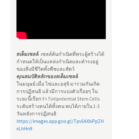
สเต็มเซลล์
เซลล์ต้นกำเนิดที่พระผู้สร้างได้
กำหนดให้เป็นแหล่งกำเนิดและดำรงอยู่
ของสิ่งมีชีวิตทั้งพืชและสัตว์
คุณสมบัติหลักของสเต็มเซลล์
ในมนุษย์ เมื่อ ไข่และอสุจิ มารวมกันเกิด
การปฏิสนธิ แล้วมีการแบ่งตัวเรื่อยๆ ใน
ระยะนี้เรียกว่า Totipotential Stem Cells
ระดับสร้างคนได้ทั้งคน พบได้ภายใน 1-3
วันหลังการปฏิสนธิ
https://images.app.goo.gl/TpvSAXbPpZH
xLhHn9