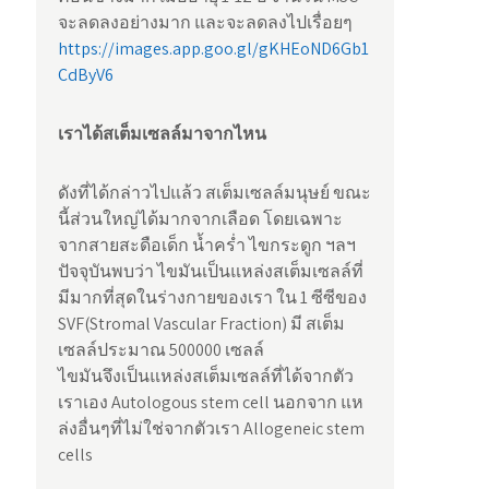
จะลดลงอย่างมาก และจะลดลงไปเรื่อยๆ
https://images.app.goo.gl/gKHEoND6Gb1
CdByV6
เราได้สเต็มเซลล์มาจากไหน
ดังที่ได้กล่าวไปแล้ว สเต็มเซลล์มนุษย์ ขณะ
นี้ส่วนใหญ่ได้มากจากเลือด โดยเฉพาะ
จากสายสะดือเด็ก น้ำคร่ำ ไขกระดูก ฯลฯ
ปัจจุบันพบว่า ไขมันเป็นแหล่งสเต็มเซลล์ที่
มีมากที่สุดในร่างกายของเรา ใน 1 ซีซีของ
SVF(Stromal Vascular Fraction) มี สเต็ม
เซลล์ประมาณ 500000 เซลล์
ไขมันจึงเป็นแหล่งสเต็มเซลล์ที่ได้จากตัว
เราเอง Autologous stem cell นอกจาก แห
ล่งอื่นๆที่ไม่ใช่จากตัวเรา Allogeneic stem
cells