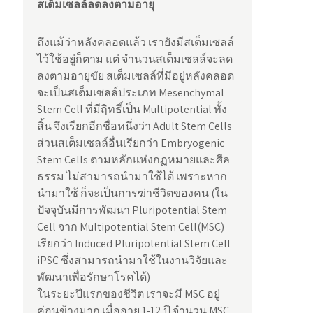
สเต็มเซลล์ลดลงตามอายุ
ถึงแม้ว่าหลังคลอดแล้ว เรายังมีสเต็มเซลล์
ไว้ใช้อยู่ก็ตาม แต่ จำนวนสเต็มเซลล์จะลด
ลงตามอายุขัย สเต็มเซลล์ที่มีอยู่หลังคลอด
จะเป็นสเต็มเซลล์ประเภท Mesenchymal
Stem Cell ที่มีฤิทธิ์เป็น Multipotential ทั้ง
สิ้น จึงเรียกอีกชื่อหนึ่งว่า Adult Stem Cells
ส่วนสเต็มเซลล์อื่นเรียกว่า Embryogenic
Stem Cells ตามหลักแห่งกฏหมายและศีล
ธรรม ไม่สามารถนำมาใช้ได้ เพราะหาก
นำมาใช้ ก็จะเป็นการฆ่าชีวิตของคน (ใน
ปัจจุบันมีการพัฒนา Pluripotential Stem
Cell จาก Multipotential Stem Cell(MSC)
เรียกว่า Induced Pluripotential Stem Cell
iPSC ซึ่งสามารถนำมาใช้ในงานวิจัยและ
พัฒนาเพื่อรักษาโรคได้)
ในระยะปีแรกของชีวิต เราจะมี MSC อยู่
ค่อนข้างมาก เมื่ออายุ 1-12 ปี จำนวน MSC