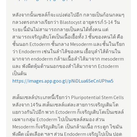
หลังจากนั้นเซลล์ก็จะแบ่งต่อไปอีก กลายเป็นก้อนกลมๆ
กลวงตรงกลางเรียกว่า Blastocyst อายุครรภ์ 5-14 วัน
ระยะนี้มันไม่สามารถกลายเป็นคนได้ทั้งคน แต่
สามารถเจริญเติบโตเป็นเนื้อเยื้อทั้ง 3 ชั้นของคนได้ คือ
ชั้นนอก Ectoderm ชั้นกลาง Mesoderm และชั้นในเรียก
ว่า Endoderm เช่นในลำไส้ของคน เยื้อบุลำไส้ด้านใน
มากจาก endoderm กล้ามเนื้อลำไส้มาจาก mesoderm
และ พังผืดหุ้มด้านนอกของสำไส้มากจาก Ectoderm
เป็นต้น
https://images.app.goo.gl/pNiDLua6SeCnUPhw5
สเต็มเซลล์ประเภทนี้เรียกว่า Pluripotential Stem Cells
หลังจาก 14วัน สเต็มเซลล์แต่ละสายการเจริญเติมโต
แยกวงกันไปอีก พวก Ectoderm ก็เจริญเติบโตเป็นเซลล์
เฉพาะกลุ่ม Ectoderm ไปเป็นเซลล์สมอง ส่วน
Mesoderm ก็เจริญเติบโต เป็นกล้ามเนื้อ กระดูก ไขมัน
พังผืด เม็ดเลือด ฯลฯ ส่วน Endoderm เจริญไปเป็น ปอด