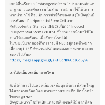
เซลล์อื่นเรียกว่า Embryogenic Stem Cells ตามหลักแห่
งกฏหมายและศีลธรรม ไม่สามารถนำมาใช้ได้ เพราะ
หากนำมาใช้ ก็จะเป็นการฆ่าชีวิตของคน (ในปัจจุบันมี
การพัฒนา Pluripotential Stem Cell จาก
Multipotential Stem Cell(MSC) เรียกว่า Induced
Pluripotential Stem Cell iPSC ซึ่งสามารถนำมาใช้ใน
งานวิจัยและพัฒนาเพื่อรักษาโรคได้)
ในระยะปีแรกของชีวิต เราจะมี MSC อยู่ค่อนข้างมาก
เมื่ออายุ 1-12 ปี จำนวน MSC จะลดลงอย่างมาก และจะ
ลดลงไปเรื่อยๆ
https://images.app.goo.gl/gKHEoND6Gb1CdByV6
เราได้สเต็มเซลล์มาจากไหน
ดังที่ได้กล่าวไปแล้ว สเต็มเซลล์มนุษย์ ขณะนี้ส่วนใหญ่
ได้มากจากเลือด โดยเฉพาะจากสายสะดือเด็ก น้ำคร่ำ
ไขกระดูก ฯลฯ
ปัจจุบันพบว่า ไขมันเป็นแหล่งสเต็มเซลล์ที่มีมากที่สุด