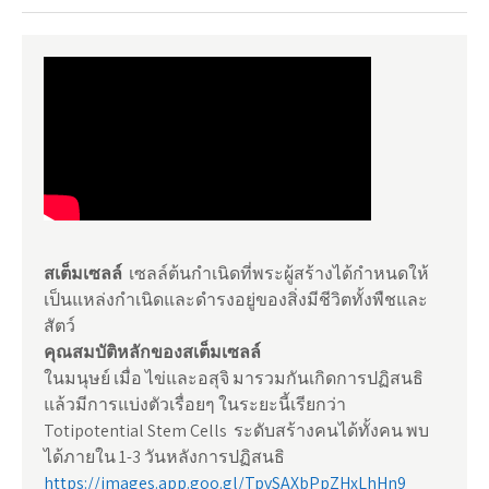
สเต็มเซลล์
เซลล์ต้นกำเนิดที่พระผู้สร้างได้กำหนดให้
เป็นแหล่งกำเนิดและดำรงอยู่ของสิ่งมีชีวิตทั้งพืชและ
สัตว์
คุณสมบัติหลักของสเต็มเซลล์
ในมนุษย์ เมื่อ ไข่และอสุจิ มารวมกันเกิดการปฏิสนธิ
แล้วมีการแบ่งตัวเรื่อยๆ ในระยะนี้เรียกว่า
Totipotential Stem Cells ระดับสร้างคนได้ทั้งคน พบ
ได้ภายใน 1-3 วันหลังการปฏิสนธิ
https://images.app.goo.gl/TpvSAXbPpZHxLhHn9