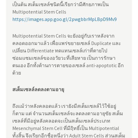
เป็นต้น สเต็มเซลล์ชนิดนี้เรียกว่ามีศักยภาพเป็น
Multipotential Stem Cells
https://images.app.goo.gl/2pwgbbrMpLBpD9Mv9
Multipotential Stem Cells จะยังอยู่กับเราหลังจาก
คลอดออกมาแล้ว เพื่อแพร่ขยายเซลล์ Duplicate และ
เปลี่ยน Differentiate ทดแทนเซลล์เก่าที่ตายไป
ซ่อมแซมเซลล์ของอวัยวะที่เสียหาย เป็นการรักษา
ตนเอง อีกทั้งต้านการตายของเซลล์ anti-apoptotic อีก
ด้วย
สเต็มเซลล์ลดลงตามอายุ
ถึงแม้ว่าหลังคลอดแล้ว เรายังมีสเต็มเซลล์ไว้ใช้อยู่
ก็ตาม แต่ จำนวนสเต็มเซลล์จะลดลงตามอายุขัย สเต็ม
เซลล์ที่มีอยู่หลังคลอดจะเป็นสเต็มเซลล์ประเภท
Mesenchymal Stem Cell ที่มีฤิทธิ์เป็น Multipotential
ทั้งสิ้น จึงเรียกอีกชื่อหนึ่งว่า Adult Stem Cells ส่วนสเต็ม