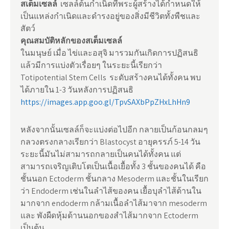
สเต็มเซลล์
เซลล์ต้นกำเนิดที่พระผู้สร้างได้กำหนดให้
เป็นแหล่งกำเนิดและดำรงอยู่ของสิ่งมีชีวิตทั้งพืชและ
สัตว์
คุณสมบัติหลักของสเต็มเซลล์
ในมนุษย์ เมื่อ ไข่และอสุจิ มารวมกันเกิดการปฏิสนธิ
แล้วมีการแบ่งตัวเรื่อยๆ ในระยะนี้เรียกว่า
Totipotential Stem Cells ระดับสร้างคนได้ทั้งคน พบ
ได้ภายใน 1-3 วันหลังการปฏิสนธิ
https://images.app.goo.gl/TpvSAXbPpZHxLhHn9
หลังจากนั้นเซลล์ก็จะแบ่งต่อไปอีก กลายเป็นก้อนกลมๆ
กลวงตรงกลางเรียกว่า Blastocyst อายุครรภ์ 5-14 วัน
ระยะนี้มันไม่สามารถกลายเป็นคนได้ทั้งคน แต่
สามารถเจริญเติบโตเป็นเนื้อเยื้อทั้ง 3 ชั้นของคนได้ คือ
ชั้นนอก Ectoderm ชั้นกลาง Mesoderm และชั้นในเรียก
ว่า Endoderm เช่นในลำไส้ของคน เยื้อบุลำไส้ด้านใน
มากจาก endoderm กล้ามเนื้อลำไส้มาจาก mesoderm
และ พังผืดหุ้มด้านนอกของสำไส้มากจาก Ectoderm
เป็นต้น