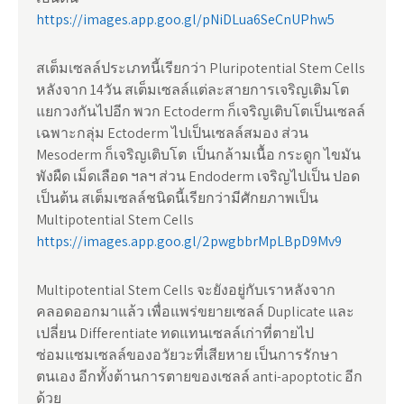
https://images.app.goo.gl/pNiDLua6SeCnUPhw5
สเต็มเซลล์ประเภทนี้เรียกว่า Pluripotential Stem Cells
หลังจาก 14วัน สเต็มเซลล์แต่ละสายการเจริญเติมโต
แยกวงกันไปอีก พวก Ectoderm ก็เจริญเติบโตเป็นเซลล์
เฉพาะกลุ่ม Ectoderm ไปเป็นเซลล์สมอง ส่วน
Mesoderm ก็เจริญเติบโต เป็นกล้ามเนื้อ กระดูก ไขมัน
พังผืด เม็ดเลือด ฯลฯ ส่วน Endoderm เจริญไปเป็น ปอด
เป็นต้น สเต็มเซลล์ชนิดนี้เรียกว่ามีศักยภาพเป็น
Multipotential Stem Cells
https://images.app.goo.gl/2pwgbbrMpLBpD9Mv9
Multipotential Stem Cells จะยังอยู่กับเราหลังจาก
คลอดออกมาแล้ว เพื่อแพร่ขยายเซลล์ Duplicate และ
เปลี่ยน Differentiate ทดแทนเซลล์เก่าที่ตายไป
ซ่อมแซมเซลล์ของอวัยวะที่เสียหาย เป็นการรักษา
ตนเอง อีกทั้งต้านการตายของเซลล์ anti-apoptotic อีก
ด้วย